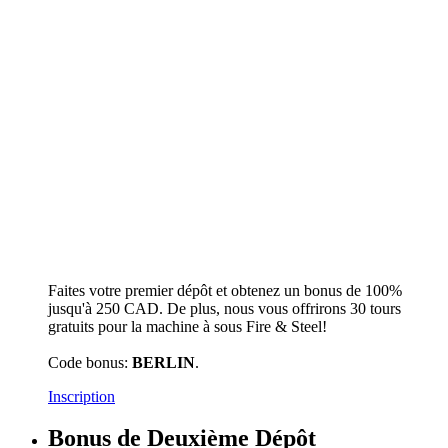
Faites votre premier dépôt et obtenez un bonus de 100%
jusqu'à 250 CAD. De plus, nous vous offrirons 30 tours
gratuits pour la machine à sous Fire & Steel!
Code bonus:
BERLIN
.
Inscription
Bonus de Deuxième Dépôt