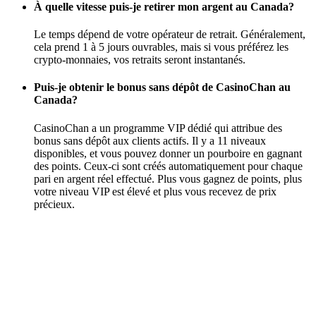
À quelle vitesse puis-je retirer mon argent au Canada?
Le temps dépend de votre opérateur de retrait. Généralement,
cela prend 1 à 5 jours ouvrables, mais si vous préférez les
crypto-monnaies, vos retraits seront instantanés.
Puis-je obtenir le bonus sans dépôt de CasinoChan au
Canada?
CasinoChan a un programme VIP dédié qui attribue des
bonus sans dépôt aux clients actifs. Il y a 11 niveaux
disponibles, et vous pouvez donner un pourboire en gagnant
des points. Ceux-ci sont créés automatiquement pour chaque
pari en argent réel effectué. Plus vous gagnez de points, plus
votre niveau VIP est élevé et plus vous recevez de prix
précieux.