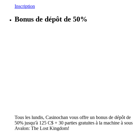
Inscription
Bonus de dépôt de 50%
Tous les lundis, Casinochan vous offre un bonus de dépôt de
50% jusqu'à 125 C$ + 30 parties gratuites à la machine à sous
Avalon: The Lost Kingdom!