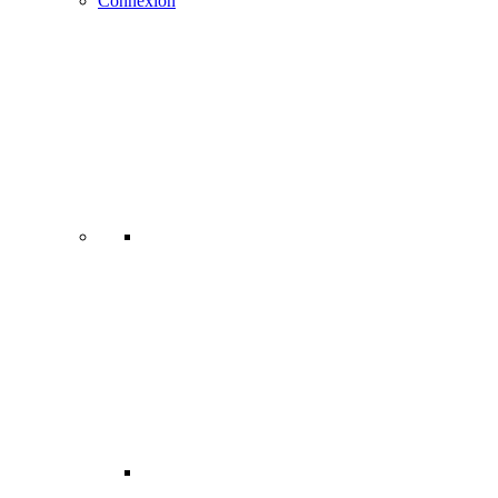
Connexion