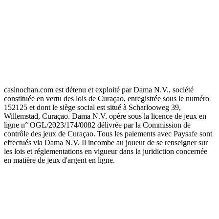
casinochan.com est détenu et exploité par Dama N.V., société
constituée en vertu des lois de Curaçao, enregistrée sous le numéro
152125 et dont le siège social est situé à Scharlooweg 39,
Willemstad, Curaçao. Dama N.V. opère sous la licence de jeux en
ligne n° OGL/2023/174/0082 délivrée par la Commission de
contrôle des jeux de Curaçao. Tous les paiements avec Paysafe sont
effectués via Dama N.V. Il incombe au joueur de se renseigner sur
les lois et réglementations en vigueur dans la juridiction concernée
en matière de jeux d'argent en ligne.