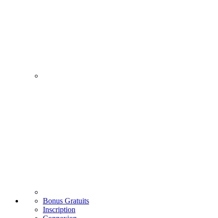
Bonus Gratuits
Inscription