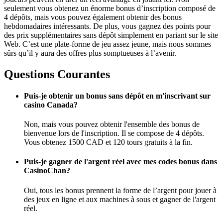
seulement vous obtenez un énorme bonus d’inscription composé de
4 dépôts, mais vous pouvez également obtenir des bonus
hebdomadaires intéressants. De plus, vous gagnez des points pour
des prix supplémentaires sans dépôt simplement en pariant sur le site
Web. C’est une plate-forme de jeu assez jeune, mais nous sommes
sûrs qu’il y aura des offres plus somptueuses à l’avenir.
Questions Courantes
Puis-je obtenir un bonus sans dépôt en m'inscrivant sur
casino Canada?
Non, mais vous pouvez obtenir l'ensemble des bonus de
bienvenue lors de l'inscription. Il se compose de 4 dépôts.
Vous obtenez 1500 CAD et 120 tours gratuits à la fin.
Puis-je gagner de l'argent réel avec mes codes bonus dans
CasinoChan?
Oui, tous les bonus prennent la forme de l’argent pour jouer à
des jeux en ligne et aux machines à sous et gagner de l'argent
réel.